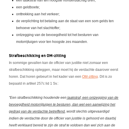
een taakstraf van ten hoogste honderdtachtig uren;
een geldboete;
onttrekking aan het verkeer;
de verplichting tot betaling aan de staat van een som gelds ten
behoeve van het slachtoffer;
ontzegging van de bevoegdheid tot het besturen van
motorrijtuigen voor ten hoogste zes maanden.
Strafbeschikking en OM-zitting
In sommige gevallen kan de officier van justitie niet zomaar een
strafbeschikking opleggen, maar moet hij de verdachte daarover eerst
horen. Dat horen gebeurt in het kader van een
OM-zitting
. Dit is zo
bepaald in artikel 257c lid 1 Sv.:
"Een strafbeschikking houdende een
taakstraf, een ontzegging van de
bevoegdheid motorrijtuigen te besturen, dan wel een aanwijzing het
gedrag van de verdachte betreffend
, wordt slechts uitgevaardigd
indien de verdachte door de officier van justitie is gehoord en daarbij
heeft verklaard bereid te zijn de straf te voldoen dan wel zich aan de