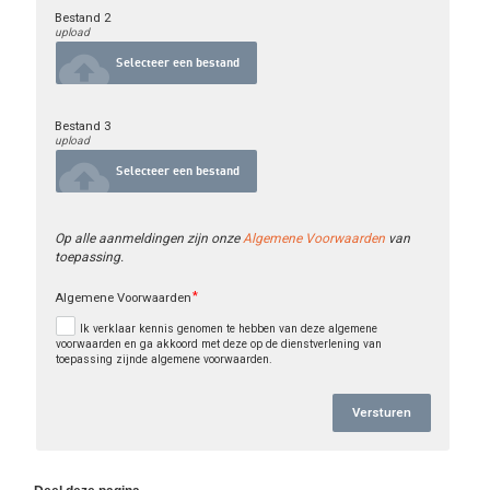
Bestand 2
upload
cloud_upload
Selecteer een bestand
Bestand 3
upload
cloud_upload
Selecteer een bestand
Op alle aanmeldingen zijn onze 
Algemene Voorwaarden
 van 
toepassing.
Algemene Voorwaarden
Ik verklaar kennis genomen te hebben van deze algemene
voorwaarden en ga akkoord met deze op de dienstverlening van
toepassing zijnde algemene voorwaarden.
Versturen