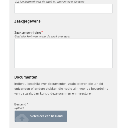
Vul het kenmerk van de zaak in, voor zover u die weet
Zaakgegevens
Zaakomschrijving
Geef hier kort weer waar de zaak over gaat
Documenten
Indien u beschikt over documenten, zoals brieven die u hebt 
ontvangen of andere stukken die nodig zijn voor de beoordeling 
van de zaak, dan kunt u deze scannen en meesturen.
Bestand 1
upload
cloud_upload
Selecteer een bestand