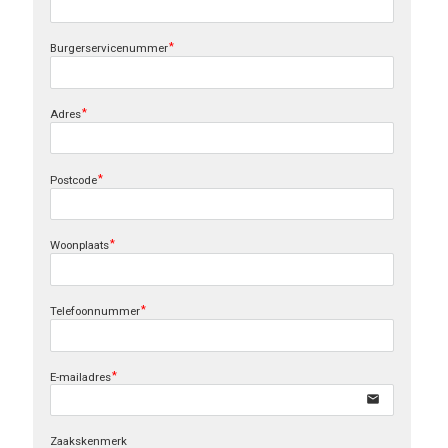
Burgerservicenummer
Adres
Postcode
Woonplaats
Telefoonnummer
E-mailadres
email
Zaakskenmerk